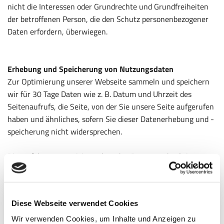
nicht die Interessen oder Grundrechte und Grundfreiheiten
der betroffenen Person, die den Schutz personenbezogener
Daten erfordern, überwiegen.
Erhebung und Speicherung von Nutzungsdaten
Zur Optimierung unserer Webseite sammeln und speichern
wir für 30 Tage Daten wie z. B. Datum und Uhrzeit des
Seitenaufrufs, die Seite, von der Sie unsere Seite aufgerufen
haben und ähnliches, sofern Sie dieser Datenerhebung und -
speicherung nicht widersprechen.
Dies erfolgt anonymisiert, ohne den Benutzer der Seite
persönlich zu identifizieren. Ggf. werden Nutzerprofile mittels
eines Pseudonyms erstellt. Auch hierbei erfolgt keine
Verbindung zwischen der hinter dem Pseudonym stehenden
Diese Webseite verwendet Cookies
natürlichen Personen mit den erhobenen Nutzungsdaten.
Zur Erhebung und Speicherung der Nutzungsdaten setzen
Wir verwenden Cookies, um Inhalte und Anzeigen zu