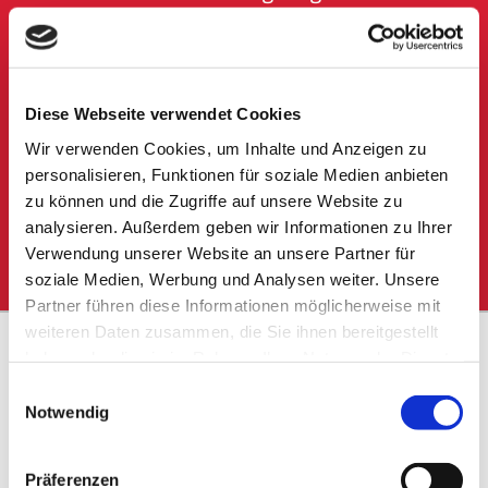
Abschleppdienst | Bergungsdienst
Werkstatt | Autoreparatur
Diese Webseite verwendet Cookies
Autoverwertung
Wir verwenden Cookies, um Inhalte und Anzeigen zu
Mietwagen
personalisieren, Funktionen für soziale Medien anbieten
zu können und die Zugriffe auf unsere Website zu
Reifenservice
analysieren. Außerdem geben wir Informationen zu Ihrer
KFZ Überführung
Verwendung unserer Website an unsere Partner für
soziale Medien, Werbung und Analysen weiter. Unsere
Partner führen diese Informationen möglicherweise mit
weiteren Daten zusammen, die Sie ihnen bereitgestellt
TQ Abschlepp- und Bergungsdienst GmbH
haben oder die sie im Rahmen Ihrer Nutzung der Dienste
gesammelt haben.
Einwilligungsauswahl
Notwendig
Lange Wende 3
59494 Soest
Telefon:
02921 3692262
Präferenzen